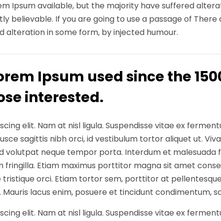
m Ipsum available, but the majority have suffered altera
ly believable. If you are going to use a passage of Ther
d alteration in some form, by injected humour.
orem Ipsum used since the 1500
se interested.
ing elit. Nam at nisl ligula. Suspendisse vitae ex fermentum
ce sagittis nibh orci, id vestibulum tortor aliquet ut. Viva
sed volutpat neque tempor porta. Interdum et malesuada f
 fringilla. Etiam maximus porttitor magna sit amet conse
e tristique orci. Etiam tortor sem, porttitor at pellentesqu
. Mauris lacus enim, posuere et tincidunt condimentum, sod
ing elit. Nam at nisl ligula. Suspendisse vitae ex fermentum