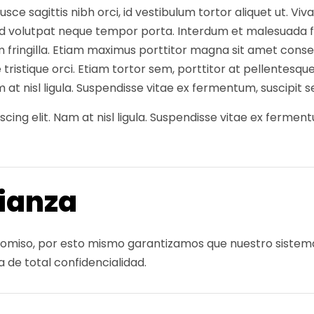
ce sagittis nibh orci, id vestibulum tortor aliquet ut. Viva
sed volutpat neque tempor porta. Interdum et malesuada f
 fringilla. Etiam maximus porttitor magna sit amet conse
e tristique orci. Etiam tortor sem, porttitor at pellentesq
 at nisl ligula. Suspendisse vitae ex fermentum, suscipit s
ing elit. Nam at nisl ligula. Suspendisse vitae ex fermentum
ianza
promiso, por esto mismo garantizamos que nuestro siste
 de total confidencialidad.